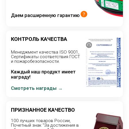
Комфортный обогрев
О КОМПАНИИ
О нас
Отзывы
Доставка и оплата
Точки продаж
ПОЛЕЗНОЕ
Новости и статьи
Вопрос-ответ
Видеоинструкции
Сертификаты и награды
ООО «Чуваштеплокабель»
Настоящий российский производитель полного
цикла. Производство основано
в 2000 году.