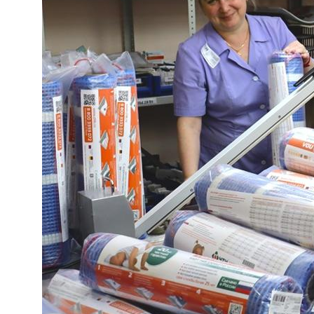
Наведите
курсор
КОНСТРУКЦИЯ НАШЕЙ
ПРОДУКЦИИ НЕ ИМЕЕТ АНАЛОГОВ В РФ
Собственный уникальный продукт по
соотношению цена/качество во многом
превосходящий зарубежную продукцию.
Немецкие станки
Высокое качество
Новый продукт каждый год
Секретная технология
БЕЗОПАСНОСТЬ И
НАДЕЖНОСТЬ
Наша продукция является безопасной
и соответсвует техническому регламенту
ТР ТС 004/2011 «О безопасности
низковольтного оборудования».
Надежность нагревательных проводов «прощает»
ошибки монтажа - воздушные пустосты в стяжке,
«запирание мебелью» и др.
ПОСТОЯННОЕ РАЗВИТИЕ
И ВНЕДРЕНИЕ НОВЫХ
ТЕХНОЛОГИЙ