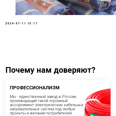
Научно-технический отдел совершенствует
качество и повышает надёжность не только новой
продукции, но и традиционных нагревательных
кабелей и проводов
Внедряем новые технологии
2024-07-11 15:17
Оставить заявку
ОТДЕЛ ПРОДАЖ
mail@chtk.ru
+7 (8352) 51-90-90, 51-91-91
КАТАЛОГ
Теплый пол
Системы обогрева
Промышленный обогрев