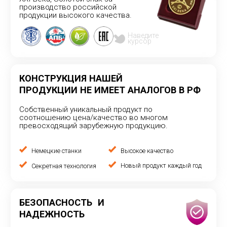
Надежность нагревательных проводов «прощает»
ошибки монтажа - воздушные пустосты в стяжке,
«запирание мебелью» и др.
ПОСТОЯННОЕ РАЗВИТИЕ
И ВНЕДРЕНИЕ НОВЫХ
ТЕХНОЛОГИЙ
Научно-технический отдел совершенствует
качество и повышает надёжность не только новой
продукции, но и традиционных нагревательных
кабелей и проводов
Внедряем новые технологии
Оставить заявку
ОТДЕЛ ПРОДАЖ
mail@chtk.ru
+7 (8352) 51-90-90, 51-91-91