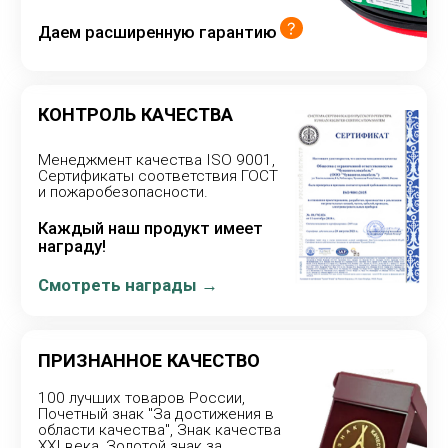
ПРИЗНАННОЕ КАЧЕСТВО
100 лучших товаров России,
Почетный знак "За достижения в
области качества", Знак качества
XXI века, Золотой знак за
производство российской
продукции высокого качества.
Наведите
курсор
КОНСТРУКЦИЯ НАШЕЙ
ПРОДУКЦИИ НЕ ИМЕЕТ АНАЛОГОВ В РФ
Собственный уникальный продукт по
соотношению цена/качество во многом
превосходящий зарубежную продукцию.
Немецкие станки
Высокое качество
Новый продукт каждый год
Секретная технология
БЕЗОПАСНОСТЬ И
НАДЕЖНОСТЬ
Наша продукция является безопасной
и соответсвует техническому регламенту
ТР ТС 004/2011 «О безопасности
низковольтного оборудования».