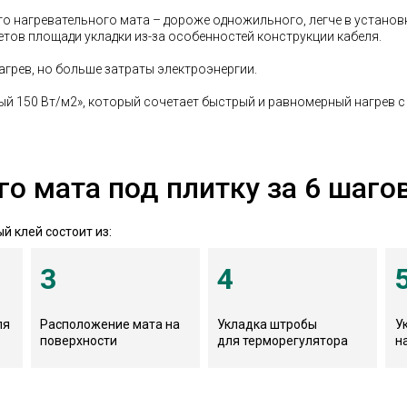
о нагревательного мата – дороже одножильного, легче в установк
етов площади укладки из-за особенностей конструкции кабеля.
грев, но больше затраты электроэнергии.
й 150 Вт/м2», который сочетает быстрый и равномерный нагрев с
о мата под плитку за 6 шагов
й клей состоит из:
3
4
ля
Расположение мата на
Укладка штробы
У
поверхности
для терморегулятора
н