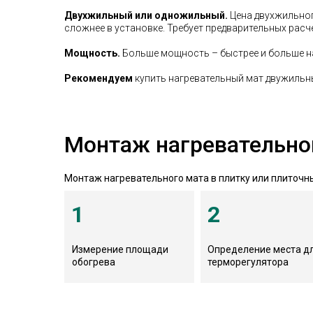
Двухжильный или одножильный.
Цена двухжильног
сложнее в установке. Требует предварительных расч
Мощность.
Больше мощность – быстрее и больше на
Рекомендуем
купить нагревательный мат двужильны
Монтаж нагревательног
Монтаж нагревательного мата в плитку или плиточны
1
2
Измерение площади
Определение места д
обогрева
терморегулятора