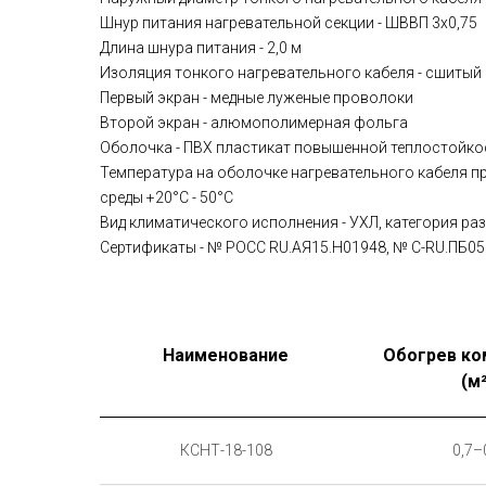
Шнур питания нагревательной секции - ШВВП 3х0,75
Длина шнура питания - 2,0 м
Изоляция тонкого нагревательного кабеля - сшитый
Первый экран - медные луженые проволоки
Второй экран - алюмополимерная фольга
Оболочка - ПВХ пластикат повышенной теплостойко
Температура на оболочке нагревательного кабеля 
среды +20°С - 50°С
Вид климатического исполнения - УХЛ, категория ра
Сертификаты - № РОСС RU.АЯ15.Н01948, № C-RU.ПБ05.
Наименование
Обогрев к
(м²
КСНТ-18-108
0,7–