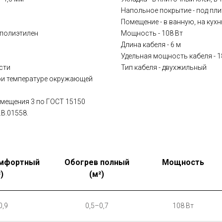
Напольное покрытие - под пли
Помещение - в ванную, на кухн
 полиэтилен
Мощность - 108 Вт
Длина кабеля - 6 м
Удельная мощность кабеля - 1
сти
Тип кабеля - двухжильный
при температуре окружающей
змещения 3 по ГОСТ 15150
В.01558.
омфортный
Обогрев полный
Мощность
)
(м²)
0,9
0,5–0,7
108 Вт