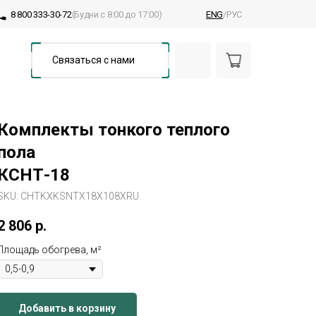
8 800 333-30-72
(Будни с 8:00 до 17:00)
ENG
/РУС
Связаться с нами
Комплекты тонкого теплого
пола
КСНТ-18
SKU:
CHTKXKSNTX18X108XRU
2 806
р.
Площадь обогрева, м²
Добавить в корзину