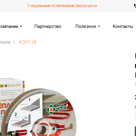
С искренними пожеланиями тепла и уюта
компании
Партнерство
Полезное
Контакты
 пола
/
КСНТ-18