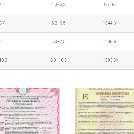
7,1
4,3–5,3
851 Вт
8,7
5,2–6,5
1044 Вт
0,1
6,0–7,5
1206 Вт
13,3
8,0–10,0
1593 Вт