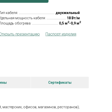
ип кабеля: ................................................
двухжильный
Удельная мощность кабеля: ..........................
18 Вт/м
2
2
Площадь обогрева: ...................................
0,5 м
-0,9 м
Открыть презентацию
---
Паспорт изделия
ены
Сертификаты
, мастерских, офисов, магазинов, ресторанов);