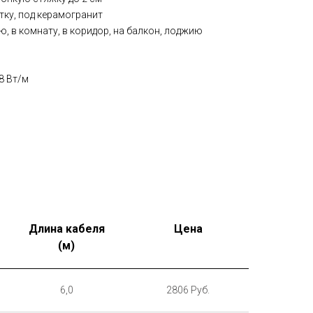
тку, под керамогранит
ю, в комнату, в коридор, на балкон, лоджию
8 Вт/м
Длина кабеля
Цена
(м)
6,0
2806 Руб.