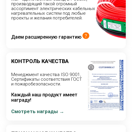
Надежность нагревательных проводов «прощает»
ошибки монтажа - воздушные пустосты в стяжке,
«запирание мебелью» и др.
ПОСТОЯННОЕ РАЗВИТИЕ
И ВНЕДРЕНИЕ НОВЫХ
ТЕХНОЛОГИЙ
Научно-технический отдел совершенствует
качество и повышает надёжность не только новой
продукции, но и традиционных нагревательных
кабелей и проводов
Внедряем новые технологии
Оставить заявку
ОТДЕЛ ПРОДАЖ
mail@chtk.ru
+7 (8352) 51-90-90, 51-91-91