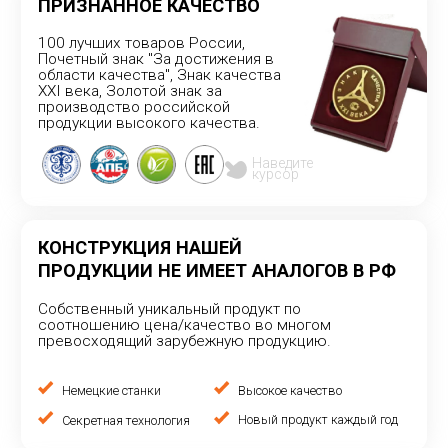
КАТАЛОГ
Теплый пол
Системы обогрева
Промышленный обогрев
Комфортный обогрев
О КОМПАНИИ
О нас
Отзывы
Доставка и оплата
Точки продаж
ПОЛЕЗНОЕ
Новости и статьи
Вопрос-ответ
Видеоинструкции
Сертификаты и награды